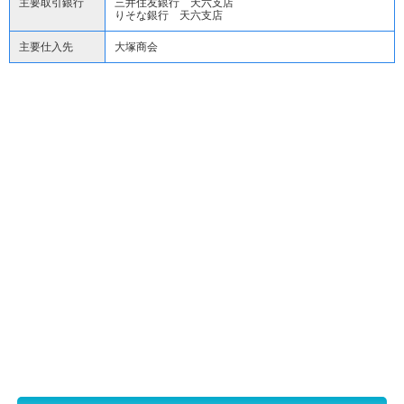
主要取引銀行
三井住友銀行 天六支店
りそな銀行 天六支店
主要仕入先
大塚商会