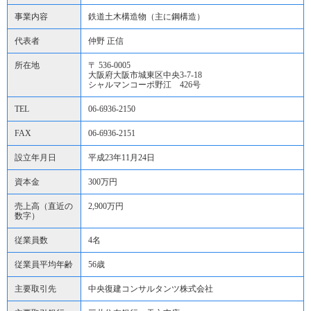
事業内容
鉄道土木構造物（主に鋼構造）
代表者
仲野 正信
所在地
〒 536-0005
大阪府大阪市城東区中央3-7-18
シャルマンコーポ野江 426号
TEL
06-6936-2150
FAX
06-6936-2151
設立年月日
平成23年11月24日
資本金
300万円
売上高（直近の
2,900万円
数字）
従業員数
4名
従業員平均年齢
56歳
主要取引先
中央復建コンサルタンツ株式会社