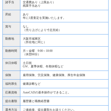
諸手当
交通費あり（上限あり）
残業手当あり
昇給
あり
年に1度査定を実施いたします。
賞与
なし
（売り上げにより寸志支給）
勤務地
大阪市城東区
（所在地に同じ）
勤務時間
月～金曜 9:00～18:00
（休憩60分）
休日休暇
土日祝
GW、夏季休暇、冬期休暇など
保険
雇用保険、労災保険、健康保険、厚生年金保険
福利厚生
健康診断など
応募資格
AutoCADの基本操作ができること。
提出書類
履歴書と職務経歴書
選考方法
ご連絡後、提出書類をお送りください。