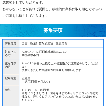
成業務もしていただきます。
わからないことがあれば質問し、積極的に業務に取り組む方からの
ご応募をお待ちしております。
募集要項
募集職種
図面・数量計算作成業務（設計業務）
対象とな
AutoCADでの図面作成経験のある方
る方
学歴経験不問
主な仕事
AutoCADを使った鉄道土木構造物の設計業務をしていただき
内容
ます。
慣れてきたら数量計算作成業務もお願いします。
雇用形態
正社員
（試用期間3ヶ月あり）
給与
170,000～250,000円/月
給与につきましては、選考を通じてキャリアビジョンや志向
性など、詳しくヒアリングさせていただいた上でお知らせい
たします。